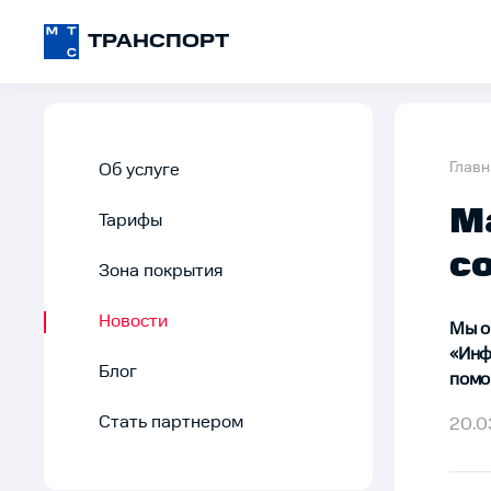
ТРАНСПОРТ
Главн
Об услуге
М
Тарифы
с
Зона покрытия
Новости
Мы о
«Инф
Блог
помо
Стать партнером
20.0