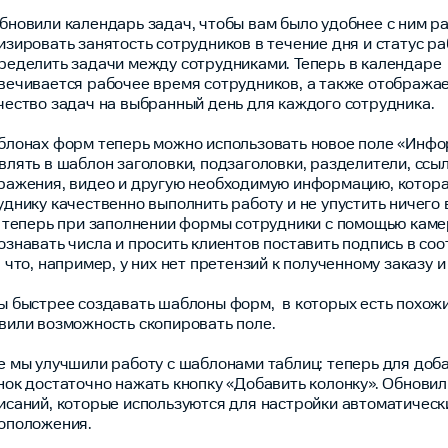
бновили календарь задач, чтобы вам было удобнее с ним ра
изировать занятость сотрудников в течение дня и статус р
ределить задачи между сотрудниками. Теперь в календаре
вечивается рабочее время сотрудников, а также отобража
чество задач на выбранный день для каждого сотрудника.
блонах форм теперь можно использовать новое поле «Инфо
влять в шаблон заголовки, подзаголовки, разделители, ссыл
ражения, видео и другую необходимую информацию, котор
уднику качественно выполнить работу и не упустить ничего
, теперь при заполнении формы сотрудники с помощью каме
ознавать числа и просить клиентов поставить подпись в с
, что, например, у них нет претензий к полученному заказу и
ы быстрее создавать шаблоны форм, в которых есть похожи
вили возможность скопировать поле.
е мы улучшили работу с шаблонами таблиц: теперь для доб
нок достаточно нажать кнопку «Добавить колонку». Обнови
исаний, которые используются для настройки автоматическ
оположения.