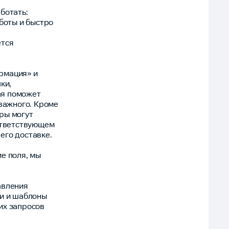
ботать:
аботы и быстро
ется
рмация» и
ки,
ая поможет
 важного. Кроме
ры могут
оответствующем
 его доставке.
е поля, мы
авления
ли и шаблоны
их запросов