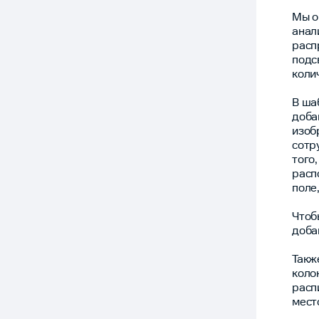
Мы о
анал
расп
подс
коли
В ша
доба
изоб
сотр
того
расп
поле
Чтоб
доба
Такж
коло
расп
мест