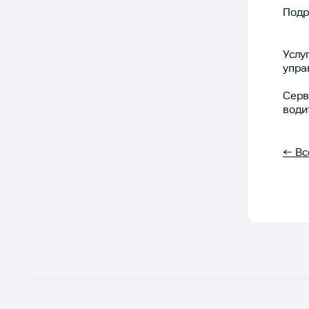
Подр
Услу
упра
Серв
води
← Вс