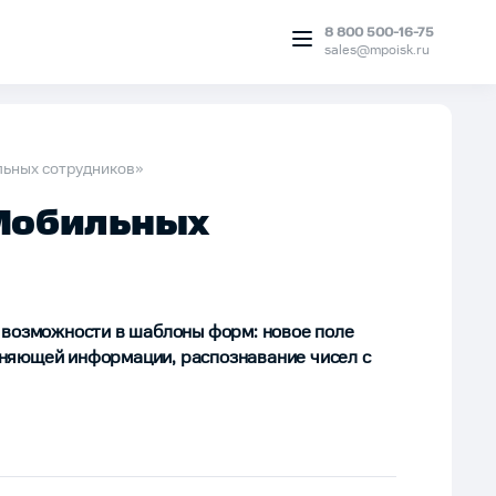
8 800 500-16-75
sales@mpoisk.ru
ьных сотрудников»
Мобильных
 возможности в шаблоны форм: новое поле
няющей информации, распознавание чисел с