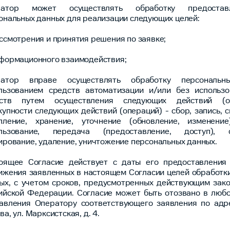
ратор может осуществлять обработку предоста
ональных данных для реализации следующих целей:
ссмотрения и принятия решения по заявке;
формационного взаимодействия;
ратор вправе осуществлять обработку персональ
льзованием средств автоматизации и/или без использо
дств путем осуществления следующих действий (о
купности следующих действий (операций) - сбор, запись, 
пление, хранение, уточнение (обновление, изменение)
льзование, передача (предоставление, доступ), о
ирование, удаление, уничтожение персональных данных.
оящее Согласие действует с даты его предоставления
ижения заявленных в настоящем Согласии целей обработк
ых, с учетом сроков, предусмотренных действующим зак
ийской Федерации. Согласие может быть отозвано в люб
авления Оператору соответствующего заявления по адрес
а, ул. Марксистская, д. 4.