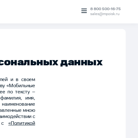
8 800 500-16-75
sales@mpoisk.ru
рсональных данных
олей и в своем
тву «Мобильные
лее по тексту –
фамилия, имя,
 наименование
тавленные мною
аимодействии с
я с
«Политикой