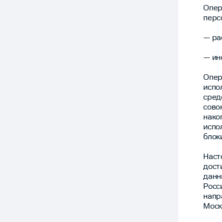
Опе
перс
— ра
— ин
Опе
испо
сре
сово
нако
испо
блок
Наст
дост
данн
Росс
напр
Москв