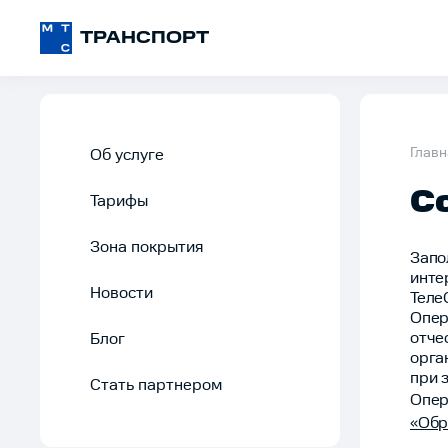
ТРАНСПОРТ
Главн
Об услуге
С
Тарифы
Зона покрытия
Запо
инте
Новости
Теле
Опер
отче
Блог
орга
при 
Стать партнером
Опе
«Обр