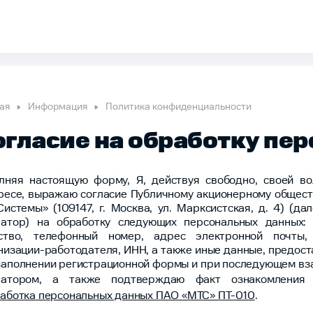
ая
Информация
Политика конфиденциальности
огласие на обработку пе
лняя настоящую форму, Я, действуя свободно, своей в
ресе, выражаю согласие Публичному акционерному общес
Системы» (109147, г. Москва, ул. Марксистская, д. 4) (да
атор) на обработку следующих персональных данных: 
ство, телефонный номер, адрес электронной почты,
низации-работодателя, ИНН, а также иные данные, предос
заполнении регистрационной формы и при последующем вз
ратором, а также подтверждаю факт ознакомлени
аботка персональных данных ПАО «МТС» ПТ-010
.