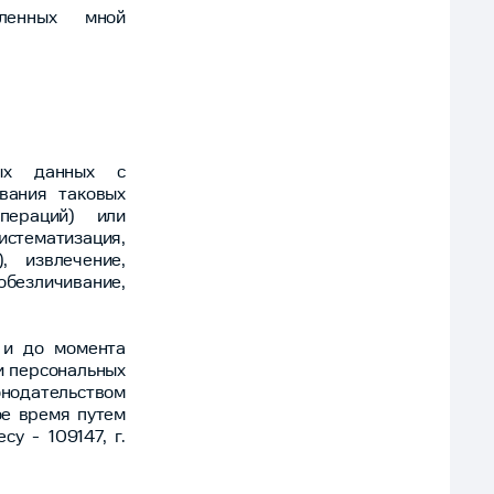
вленных мной
ных данных с
вания таковых
пераций) или
систематизация,
, извлечение,
безличивание,
 и до момента
и персональных
онодательством
ое время путем
у - 109147, г.