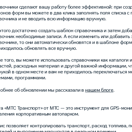
вочники сделают вашу работу более эффективной: при соз
онов форм вы можете в два клика заполнять поля списка с
вочника и не вводить всю информацию вручную.
этого достаточно создать шаблон справочника и затем доба
вочник необходимые записи. А если изменить или добавить 
вочнике, то они автоматически обновятся и в шаблоне форм
риходилось обновлять все вручную.
е того, вы можете использовать справочники как каталоги 
астей, расходных материал и другой важной информации, ч
рукой в одном месте и вам не приходилось переключаться 
емами, программами.
обнее об обновлении мы рассказали в
нашем блоге
.
га «МТС Транспорт» от МТС — это инструмент для GPS-мони
вления корпоративным автопарком.
ис позволяет контролировать транспорт, расход топлива, 
телей и выполнение маршрутов в реальном времени.