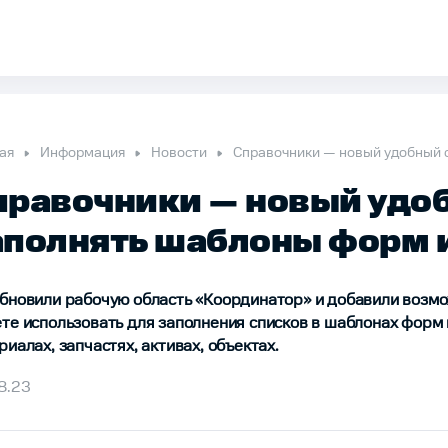
ая
Информация
Новости
Справочники — новый удобный 
правочники — новый удо
аполнять шаблоны форм 
бновили рабочую область «Координатор» и добавили возмо
те использовать для заполнения списков в шаблонах форм 
риалах, запчастях, активах, объектах.
8.23