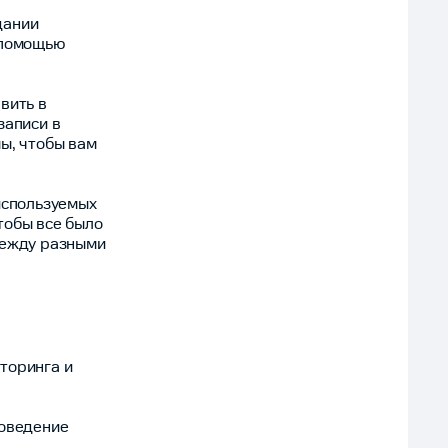
дании
 помощью
вить в
записи в
ы, чтобы вам
используемых
тобы все было
между разными
торинга и
поведение