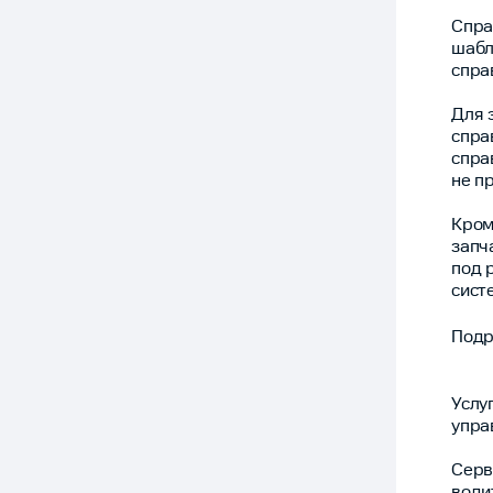
Спра
шабл
спра
Для 
спра
спра
не п
Кром
запч
под 
сист
Подр
Услу
упра
Серв
води