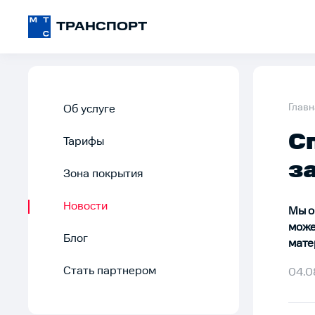
ТРАНСПОРТ
Главн
Об услуге
С
Тарифы
з
Зона покрытия
Новости
Мы о
може
Блог
мате
Стать партнером
04.0