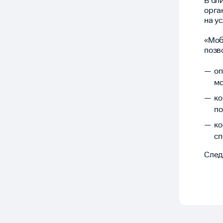
В бл
орга
на у
«Моб
позв
оп
мо
ко
п
ко
сп
След