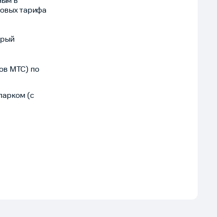
ным в
новых тарифа
орый
ов МТС) по
парком (с