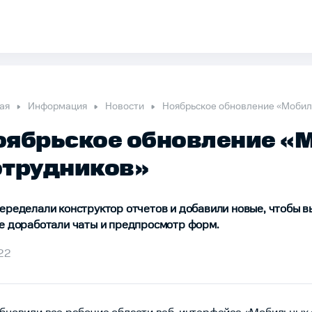
ая
Информация
Новости
Ноябрьское обновление «Мобил
оябрьское обновление «
отрудников»
еределали конструктор отчетов и добавили новые, чтобы 
е доработали чаты и предпросмотр форм.
.22