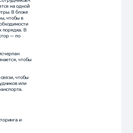
сотрудников».
ятся на одной
тры. В блоке
ы, чтобы в
еобходимости
х порядка. В
ктор — по
исчерпан
инается, чтобы
связи, чтобы
удников или
ранспорта.
торинга и