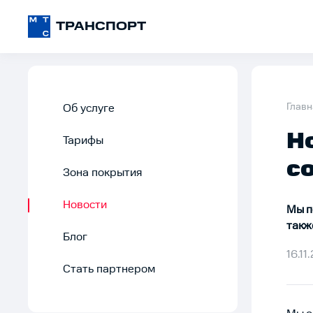
ТРАНСПОРТ
Главн
Об услуге
Н
Тарифы
с
Зона покрытия
Новости
Мы п
такж
Блог
16.11
Стать партнером