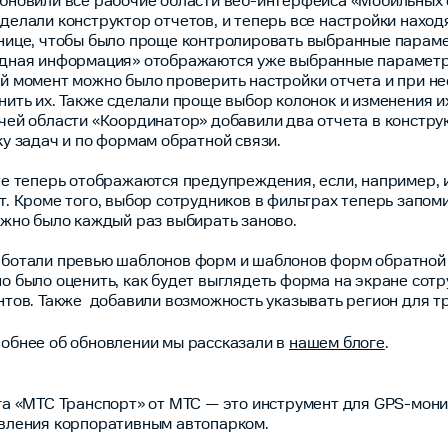
бновили все рабочие области веб-интерфейса «Мобильных 
делали конструктор отчетов, и теперь все настройки наход
нице, чтобы было проще контролировать выбранные параме
дная информация» отображаются уже выбранные параметр
й момент можно было проверить настройки отчета и при н
нить их. Также сделали проще выбор колонок и изменения и
чей области «Координатор» добавили два отчета в констру
ку задач и по формам обратной связи.
те теперь отображаются предупреждения, если, например, 
т. Кроме того, выбор сотрудников в фильтрах теперь запом
ужно было каждый раз выбирать заново.
ботали превью шаблонов форм и шаблонов форм обратной 
о было оценить, как будет выглядеть форма на экране сотр
нтов. Также добавили возможность указывать регион для т
обнее об обновлении мы рассказали в
нашем блоге
.
га «МТС Транспорт» от МТС — это инструмент для GPS-мони
вления корпоративным автопарком.