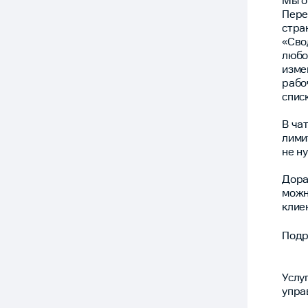
Мы о
Пере
стра
«Сво
любо
изме
рабо
спис
В ча
лими
не н
Дора
можн
клие
Подр
Услу
упра