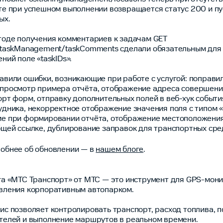
те при успешном выполнении возвращается статус 200 и пу
ых.
тоде получения комментариев к задачам GET
/taskManagement/taskComments сделали обязательным для
ений поле «taskIDs».
авили ошибки, возникающие при работе с услугой: поправи
просмотр примера отчёта, отображение адреса совершени
орт форм, отправку дополнительных полей в веб-хук событ
удника, некорректное отображение значения поля с типом 
е при формировании отчёта, отображение местоположения
бщей ссылке, дублирование заправок для транспортных сре
обнее об обновлении — в
нашем блоге
.
га «МТС Транспорт» от МТС — это инструмент для GPS-мони
вления корпоративным автопарком.
ис позволяет контролировать транспорт, расход топлива, 
телей и выполнение маршрутов в реальном времени.