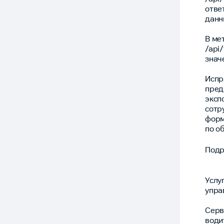
отве
данн
В ме
/api
знач
Испр
пред
эксп
сотр
форм
по о
Подр
Услу
упра
Серв
води