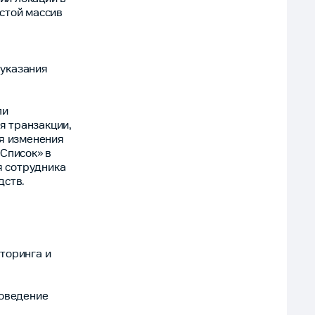
стой массив
 указания
ли
я транзакции,
ия изменения
«Список» в
 сотрудника
дств.
торинга и
поведение