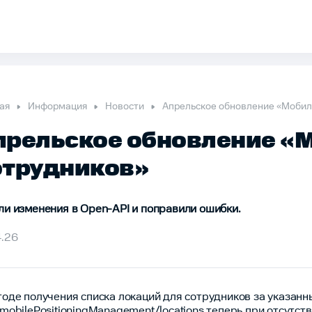
ая
Информация
Новости
Апрельское обновление «Мобил
прельское обновление «
отрудников»
ли изменения в Open-API и поправили ошибки.
4.26
тоде получения списка локаций для сотрудников за указан
/mobilePositioningManagement/locations теперь при отсутст