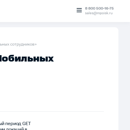
8 800 500-16-75
sales@mpoisk.ru
ьных сотрудников»
Мобильных
ный период GET
вии локаций в