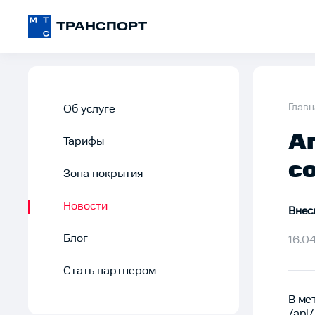
ТРАНСПОРТ
Главн
Об услуге
А
Тарифы
с
Зона покрытия
Новости
Внес
Блог
16.0
Стать партнером
В ме
/api